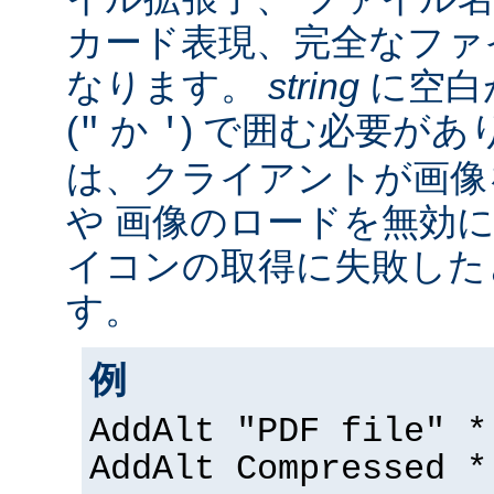
カード表現、完全なファ
なります。
string
に空白
(
か
) で囲む必要があ
"
'
は、クライアントが画像
や 画像のロードを無効に
イコンの取得に失敗した
す。
例
AddAlt "PDF file" *
AddAlt Compressed *