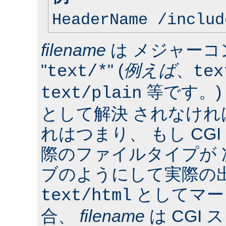
HeaderName /includ
filename
は メジャーコ
"
" (
例えば
、
text/*
tex
等です。)
text/plain
として解決 されなけ
れはつまり、 もし CG
際のファイルタイプが
ブのようにして実際の
としてマー
text/html
合、
filename
は CGI