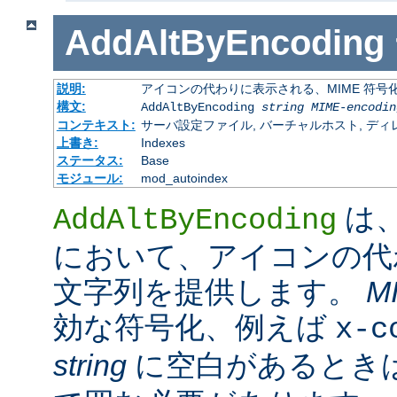
AddAltByEncoding
説明:
アイコンの代わりに表示される、MIME 符号
構文:
AddAltByEncoding
string
MIME-encodin
コンテキスト:
サーバ設定ファイル, バーチャルホスト, ディレクトリ
上書き:
Indexes
ステータス:
Base
モジュール:
mod_autoindex
は
AddAltByEncoding
において、アイコンの代
文字列を提供します。
M
効な符号化、例えば
x-c
string
に空白があるときは