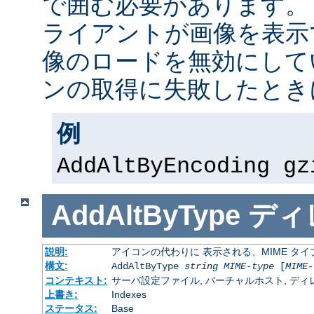
で囲む必要があります。
ライアントが画像を表示
像のロードを無効にして
ンの取得に失敗したとき
例
AddAltByEncoding gz
AddAltByType
ディ
説明:
アイコンの代わりに 表示される、MIME タ
構文:
AddAltByType
string
MIME-type
[
MIME-
コンテキスト:
サーバ設定ファイル, バーチャルホスト, ディレクトリ
上書き:
Indexes
ステータス:
Base