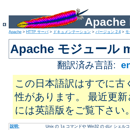
Apach
Apache
>
HTTP サーバ
>
ドキュメンテーション
>
バージョン 2.4
>
モ
Apache モジュール mo
翻訳済み言語:
e
この日本語訳はすでに古
性があります。 最近更
には英語版をご覧下さい
説明:
Unix の
コマンドや Win32 の
シェルコ
ls
dir