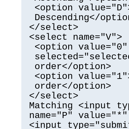
<option value="D"
Descending</optio
</select>
<select name="V">
<option value="0"
selected="selecte
order</option>
<option value="1"
order</option>
</select>
Matching <input ty
name="P" value="*"
<input type="submi