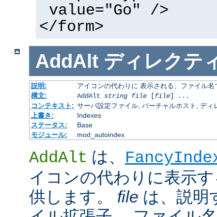
value="Go" />
</form>
AddAlt
ディレクテ
説明:
アイコンの代わりに 表示される、ファイル名
構文:
AddAlt
string
file
[
file
] ...
コンテキスト:
サーバ設定ファイル, バーチャルホスト, ディレクトリ
上書き:
Indexes
ステータス:
Base
モジュール:
mod_autoindex
は、
AddAlt
FancyInde
イコンの代わりに表示す
供します。
file
は、説明
イル拡張子、 ファイル