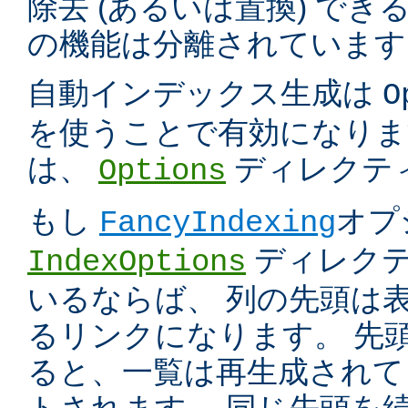
除去 (あるいは置換) で
の機能は分離されています
自動インデックス生成は
O
を使うことで有効になりま
は、
ディレクテ
Options
もし
オプ
FancyIndexing
ディレク
IndexOptions
いるならば、 列の先頭は
るリンクになります。 先
ると、一覧は再生成されて