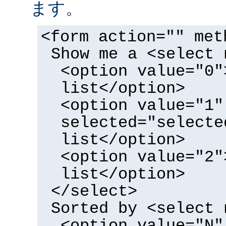
ます。
<form action="" met
Show me a <select 
<option value="0"
list</option>
<option value="1"
selected="selecte
list</option>
<option value="2"
list</option>
</select>
Sorted by <select 
<option value="N"