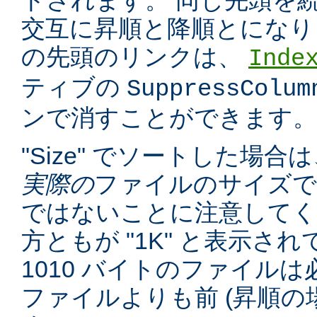
トされます。 同じ先頭を
交互に昇順と降順とになり
の先頭のリンクは、
Inde
ティブの
SuppressColum
ンで消すことができます。
"Size" でソートした場
実際の
ファイルのサイズで
ではないことに注意してくだ
方ともが "1K" と表示さ
1010 バイトのファイルは必
ファイルよりも前 (昇順の