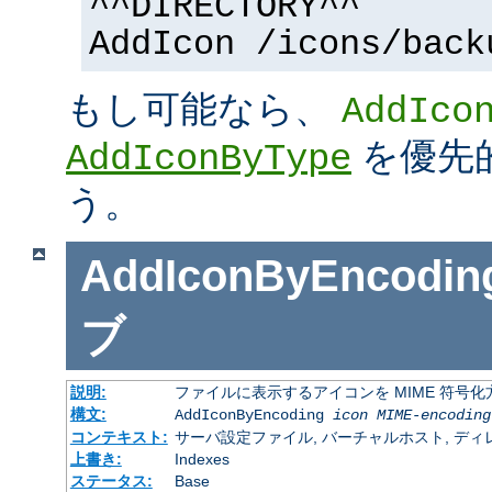
^^DIRECTORY^^
AddIcon /icons/back
もし可能なら、
AddIco
を優先
AddIconByType
う。
AddIconByEncodin
ブ
説明:
ファイルに表示するアイコンを MIME 符号
構文:
AddIconByEncoding
icon
MIME-encoding
コンテキスト:
サーバ設定ファイル, バーチャルホスト, ディレクトリ
上書き:
Indexes
ステータス:
Base