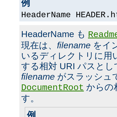
例
HeaderName HEADER.h
HeaderName も
Readm
現在は、
filename
をイ
いるディレクトリに用いら
する相対 URI パスと
filename
がスラッシュ
からの
DocumentRoot
す。
例