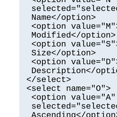
selected="selecte
Name</option>
<option value="M"
Modified</option>
<option value="S"
Size</option>
<option value="D"
Description</opti
</select>
<select name="O">
<option value="A"
selected="selecte
Ascending</option