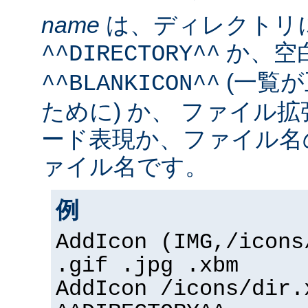
name
は、ディレクトリ
か、空
^^DIRECTORY^^
(一覧
^^BLANKICON^^
ために) か、 ファイル
ード表現か、ファイル名
ァイル名です。
例
AddIcon (IMG,/icons
.gif .jpg .xbm
AddIcon /icons/dir.