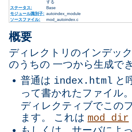
する
ステータス:
Base
モジュール識別子:
autoindex_module
ソースファイル:
mod_autoindex.c
概要
ディレクトリのインデック
のうちの 一つから生成でき
普通は
と
index.html
って書かれたファイル
ディレクティブでこの
ます。 これは
mod_dir
もしくは、サーバによ