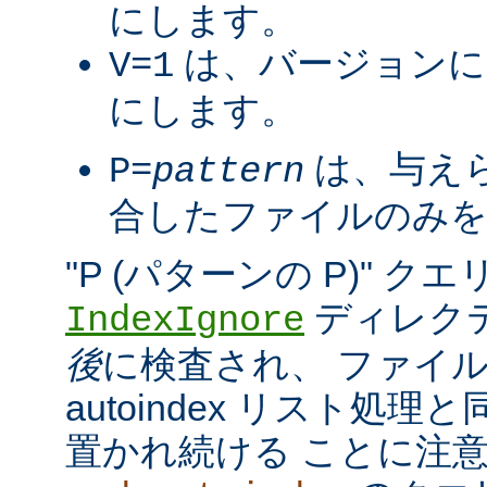
にします。
は、バージョンに
V=1
にします。
は、与え
P=
pattern
合したファイルのみを
"P (パターンの P)" 
ディレク
IndexIgnore
後
に検査され、 ファイ
autoindex リスト処
置かれ続ける ことに注