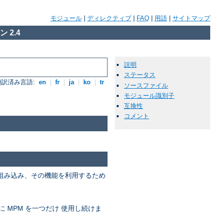
モジュール
|
ディレクティブ
|
FAQ
|
用語
|
サイトマップ
 2.4
説明
ステータス
翻訳済み言語:
en
|
fr
|
ja
|
ko
|
tr
ソースファイル
モジュール識別子
互換性
コメント
を組み込み、その機能を利用するため
に MPM を一つだけ 使用し続けま