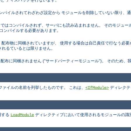
と ディスパッチを行ないます。
トでコンパイルされてわざわざ設定から モジュールを削除していない限り、
デフォルトではコンパイルされず、サーバにも読み込まれません。 そのモジュ
を再コンパイルする必要があります。
、 Apache 配布物に同梱されていますが、 使用する場合は自己責任で行なう
されるているとは限りません。
pache 配布に同梱されません ("サードパーティーモジュール")。 そのた
ファイルの名前を列挙したものです。 これは、
ディレクテ
<IfModule>
用する
ディレクティブにおいて使用されるモジュールの識
LoadModule