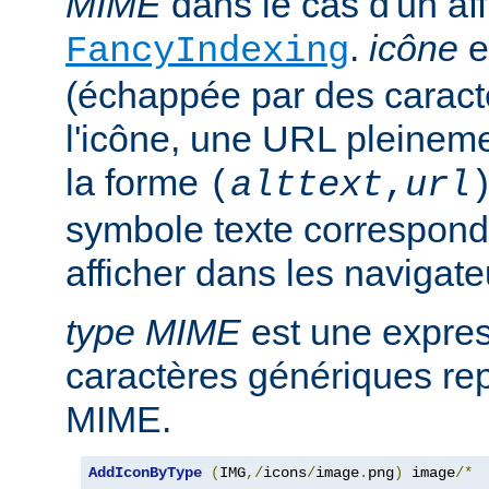
MIME
dans le cas d'un af
.
icône
e
FancyIndexing
(échappée par des caractè
l'icône, une URL pleineme
la forme
(
alttext
,
url
symbole texte corresponda
afficher dans les navigat
type MIME
est une expre
caractères génériques rep
MIME.
AddIconByType
(
IMG
,/
icons
/
image
.
png
)
 image
/*