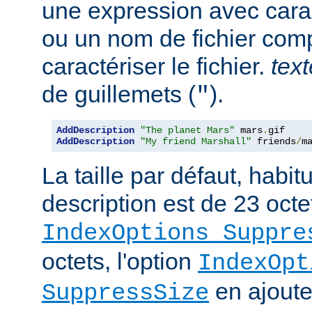
une expression avec cara
ou un nom de fichier com
caractériser le fichier.
text
de guillemets (
).
"
AddDescription
"The planet Mars"
 mars
.
AddDescription
"My friend Marshall"
 friends
/
m
La taille par défaut, habi
description est de 23 octe
IndexOptions Suppre
octets, l'option
IndexOpt
en ajoute 
SuppressSize