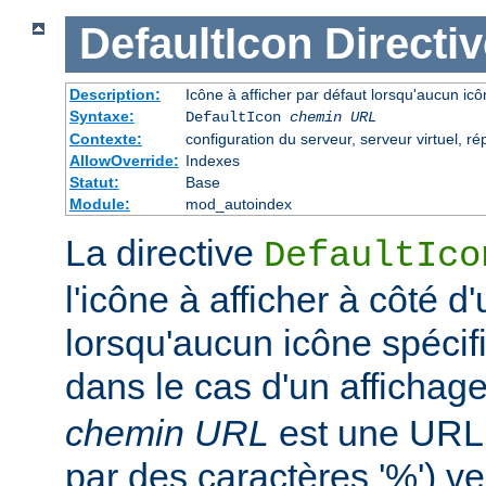
DefaultIcon
Directiv
Description:
Icône à afficher par défaut lorsqu'aucun icô
Syntaxe:
DefaultIcon
chemin URL
Contexte:
configuration du serveur, serveur virtuel, ré
AllowOverride:
Indexes
Statut:
Base
Module:
mod_autoindex
La directive
DefaultIco
l'icône à afficher à côté d'
lorsqu'aucun icône spécifi
dans le cas d'un affichag
chemin URL
est une URL 
par des caractères '%') ve