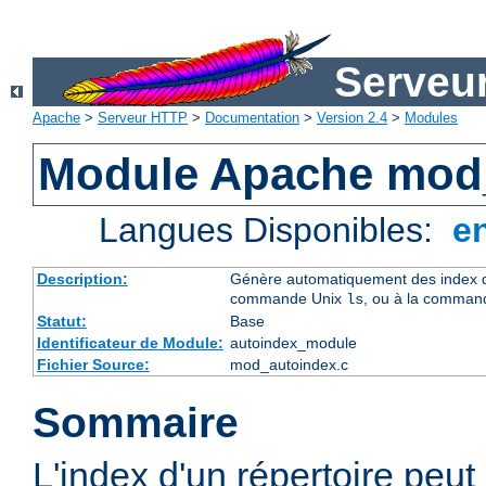
Serveu
Apache
>
Serveur HTTP
>
Documentation
>
Version 2.4
>
Modules
Module Apache mod
Langues Disponibles:
e
Description:
Génère automatiquement des index de
commande Unix
, ou à la comman
ls
Statut:
Base
Identificateur de Module:
autoindex_module
Fichier Source:
mod_autoindex.c
Sommaire
L'index d'un répertoire peu