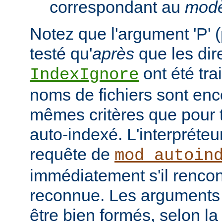
correspondant au
modè
Notez que l'argument 'P' (
testé qu'
après
que les dir
ont été tra
IndexIgnore
noms de fichiers sont enc
mêmes critères que pour to
auto-indexé. L'interpréte
requête de
mod_autoin
immédiatement s'il rencon
reconnue. Les arguments 
être bien formés, selon la