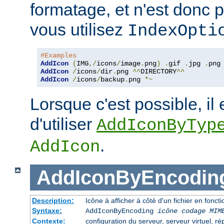
formatage, et n'est donc 
vous utilisez
IndexOpti
#Examples
AddIcon
(
IMG
,/
icons
/
image
.
png
)
.
gif 
.
jpg 
.
AddIcon
/
icons
/
dir
.
png 
^^
DIRECTORY
^^
AddIcon
/
icons
/
backup
.
png 
*~
Lorsque c'est possible, il 
d'utiliser
AddIconByTyp
.
AddIcon
AddIconByEncodin
Description:
Icône à afficher à côté d'un fichier en fon
Syntaxe:
AddIconByEncoding
icône
codage MIM
Contexte:
configuration du serveur, serveur virtuel, ré