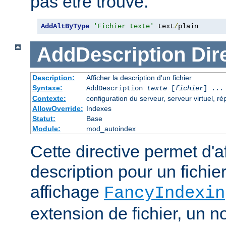
pas être trouvé.
AddAltByType
'Fichier texte'
 text
/
plain
AddDescription
Dir
Description:
Afficher la description d'un fichier
Syntaxe:
AddDescription
texte
[
fichier
] ...
Contexte:
configuration du serveur, serveur virtuel, ré
AllowOverride:
Indexes
Statut:
Base
Module:
mod_autoindex
Cette directive permet d'a
description pour un fichie
affichage
FancyIndexin
extension de fichier, un no