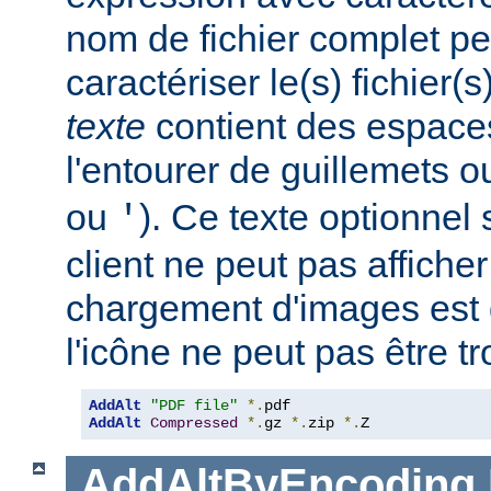
nom de fichier complet pe
caractériser le(s) fichier(
texte
contient des espace
l'entourer de guillemets o
ou
). Ce texte optionnel s
'
client ne peut pas afficher
chargement d'images est 
l'icône ne peut pas être t
AddAlt
"PDF file"
*.
AddAlt
Compressed
*.
gz 
*.
zip 
*.
Z
AddAltByEncoding