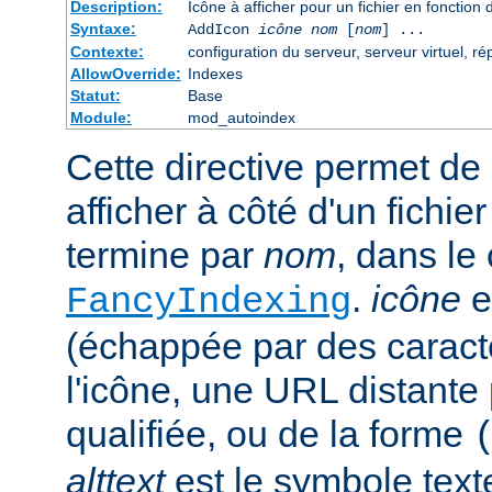
Description:
Icône à afficher pour un fichier en fonction
Syntaxe:
AddIcon
icône
nom
[
nom
] ...
Contexte:
configuration du serveur, serveur virtuel, ré
AllowOverride:
Indexes
Statut:
Base
Module:
mod_autoindex
Cette directive permet de 
afficher à côté d'un fichie
termine par
nom
, dans le
.
icône
e
FancyIndexing
(échappée par des caractè
l'icône, une URL distante
qualifiée, ou de la forme
alttext
est le symbole text