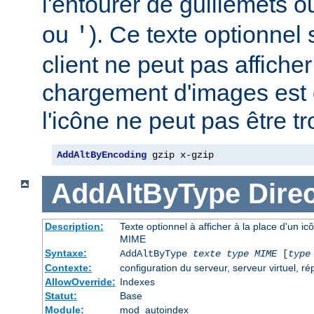
l'entourer de guillemets o
ou
). Ce texte optionnel s
'
client ne peut pas afficher
chargement d'images est 
l'icône ne peut pas être t
AddAltByEncoding
 gzip x-gzip
AddAltByType
Direc
Description:
Texte optionnel à afficher à la place d'un ic
MIME
Syntaxe:
AddAltByType
texte
type MIME
[
type
Contexte:
configuration du serveur, serveur virtuel, ré
AllowOverride:
Indexes
Statut:
Base
Module:
mod_autoindex