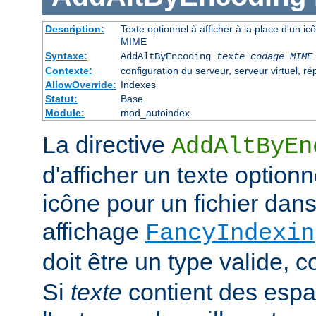
Description:
Texte optionnel à afficher à la place d'un i
MIME
Syntaxe:
AddAltByEncoding
texte
codage MIME
Contexte:
configuration du serveur, serveur virtuel, ré
AllowOverride:
Indexes
Statut:
Base
Module:
mod_autoindex
La directive
AddAltByEn
d'afficher un texte optionn
icône pour un fichier dans
affichage
FancyIndexin
doit être un type valide,
Si
texte
contient des esp