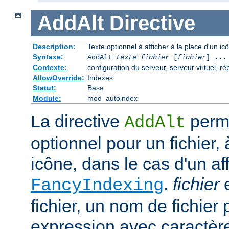
AddAlt
Directive
Description:
Texte optionnel à afficher à la place d'un i
Syntaxe:
AddAlt
texte
fichier
[
fichier
] ...
Contexte:
configuration du serveur, serveur virtuel, ré
AllowOverride:
Indexes
Statut:
Base
Module:
mod_autoindex
La directive
perme
AddAlt
optionnel pour un fichier, 
icône, dans le cas d'un af
.
fichier
e
FancyIndexing
fichier, un nom de fichier 
expression avec caractèr