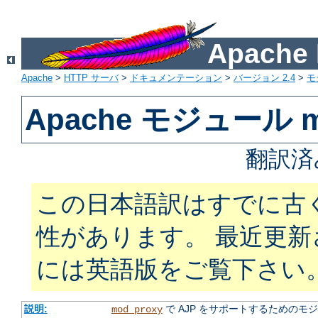
Apach
Apache
>
HTTP サーバ
>
ドキュメンテーション
>
バージョン 2.4
>
モ
Apache モジュール mo
翻訳済
この日本語訳はすでに古
性があります。 最近更
には英語版をご覧下さい
説明:
で AJP をサポートするためのモ
mod_proxy