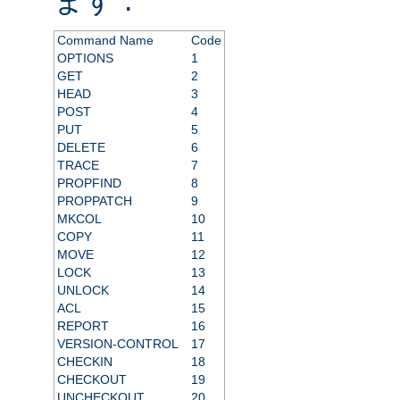
Command Name
Code
OPTIONS
1
GET
2
HEAD
3
POST
4
PUT
5
DELETE
6
TRACE
7
PROPFIND
8
PROPPATCH
9
MKCOL
10
COPY
11
MOVE
12
LOCK
13
UNLOCK
14
ACL
15
REPORT
16
VERSION-CONTROL
17
CHECKIN
18
CHECKOUT
19
UNCHECKOUT
20