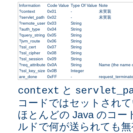
Information
Code Value
Type Of Value
Note
?context
0x01
-
未実装
?servlet_path
0x02
-
未実装
?remote_user
0x03
String
?auth_type
0x04
String
?query_string
0x05
String
?jvm_route
0x06
String
?ssl_cert
0x07
String
?ssl_cipher
0x08
String
?ssl_session
0x09
String
?req_attribute
0x0A
String
Name (the name of 
?ssl_key_size
0x0B
Integer
are_done
0xFF
-
request_terminato
と
context
servlet_p
コードではセットされて
ほとんどの Java のコ
ルドで何が送られても無