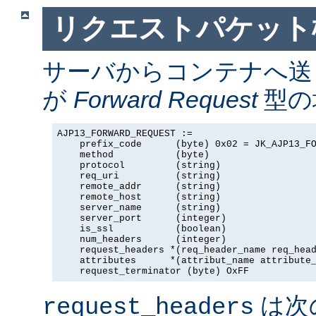
リクエストパケット
サーバからコンテナへ送
が
Forward Request
型の場
AJP13_FORWARD_REQUEST :=

    prefix_code      (byte) 0x02 = JK_AJP13_FO
    method           (byte)

    protocol         (string)

    req_uri          (string)

    remote_addr      (string)

    remote_host      (string)

    server_name      (string)

    server_port      (integer)

    is_ssl           (boolean)

    num_headers      (integer)

    request_headers *(req_header_name req_head
    attributes      *(attribut_name attribute_
    request_terminator (byte) OxFF
は次
request_headers