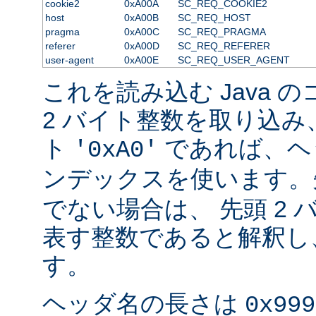
cookie2
0xA00A
SC_REQ_COOKIE2
host
0xA00B
SC_REQ_HOST
pragma
0xA00C
SC_REQ_PRAGMA
referer
0xA00D
SC_REQ_REFERER
user-agent
0xA00E
SC_REQ_USER_AGENT
これを読み込む Java 
2 バイト整数を取り込み
ト
であれば、ヘ
'0xA0'
ンデックスを使います
でない場合は、 先頭 2
表す整数であると解釈し
す。
ヘッダ名の長さは
0x999