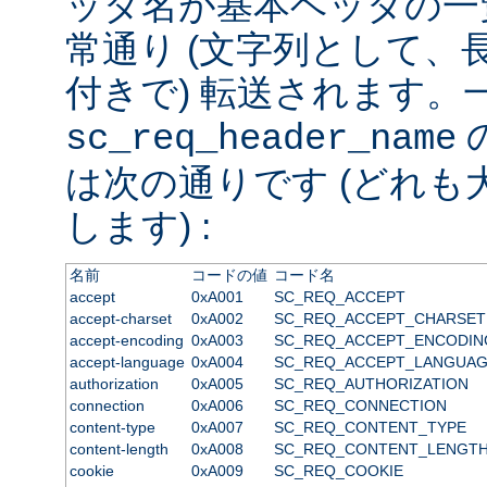
ッダ名が基本ヘッダの一
常通り (文字列として、
付きで) 転送されます。
sc_req_header_name
は次の通りです (どれも
します) :
名前
コードの値
コード名
accept
0xA001
SC_REQ_ACCEPT
accept-charset
0xA002
SC_REQ_ACCEPT_CHARSET
accept-encoding
0xA003
SC_REQ_ACCEPT_ENCODIN
accept-language
0xA004
SC_REQ_ACCEPT_LANGUA
authorization
0xA005
SC_REQ_AUTHORIZATION
connection
0xA006
SC_REQ_CONNECTION
content-type
0xA007
SC_REQ_CONTENT_TYPE
content-length
0xA008
SC_REQ_CONTENT_LENGT
cookie
0xA009
SC_REQ_COOKIE