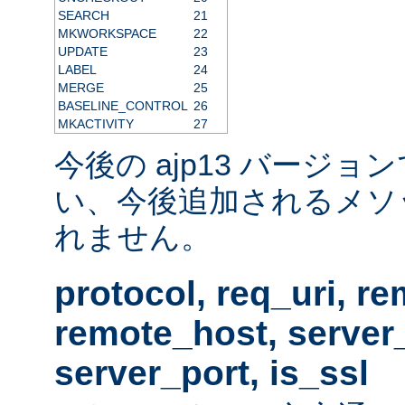
SEARCH
21
MKWORKSPACE
22
UPDATE
23
LABEL
24
MERGE
25
BASELINE_CONTROL
26
MKACTIVITY
27
今後の ajp13 バージ
い、今後追加されるメソ
れません。
protocol, req_uri, r
remote_host, serve
server_port, is_ssl