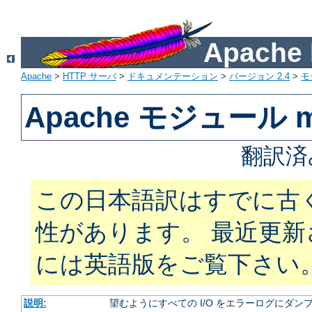
Apach
Apache
>
HTTP サーバ
>
ドキュメンテーション
>
バージョン 2.4
>
モ
Apache モジュール m
翻訳済
この日本語訳はすでに古
性があります。 最近更
には英語版をご覧下さい
説明:
望むようにすべての I/O をエラーログにダン