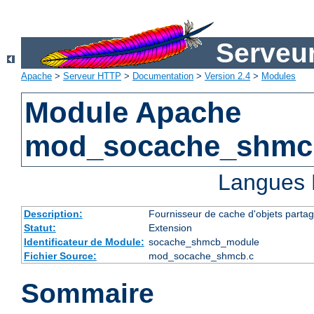
Serveu
Apache
>
Serveur HTTP
>
Documentation
>
Version 2.4
>
Modules
Module Apache
mod_socache_shmc
Langues 
Description:
Fournisseur de cache d'objets parta
Statut:
Extension
Identificateur de Module:
socache_shmcb_module
Fichier Source:
mod_socache_shmcb.c
Sommaire