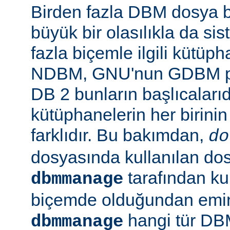
Birden fazla DBM dosya b
büyük bir olasılıkla da si
fazla biçemle ilgili kütüp
NDBM, GNU'nun GDBM pro
DB 2 bunların başlıcalarıd
kütüphanelerin her birinin
farklıdır. Bu bakımdan,
do
dosyasında kullanılan do
tarafından kul
dbmmanage
biçemde olduğundan emin 
hangi tür DB
dbmmanage