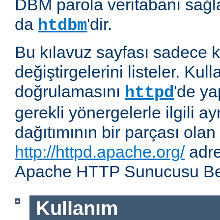
DBM parola veritabanı sağla
da
'dir.
htdbm
Bu kılavuz sayfası sadece k
değiştirgelerini listeler. Kull
doğrulamasını
'de ya
httpd
gerekli yönergelerle ilgili ay
dağıtımının bir parçası olan
http://httpd.apache.org/
adre
Apache HTTP Sunucusu Belg
Kullanım