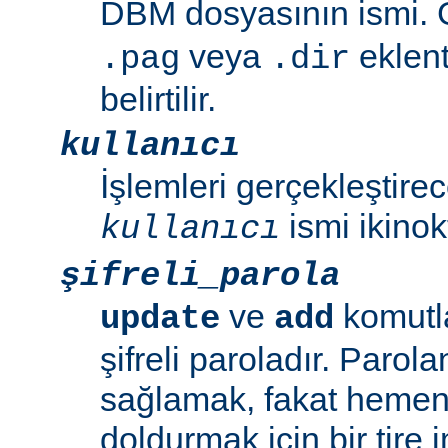
DBM dosyasının ismi. G
veya
eklent
.pag
.dir
belirtilir.
kullanıcı
İşlemleri gerçekleştirec
ismi ikinok
kullanıcı
şifreli_parola
ve
komutla
update
add
şifreli paroladır. Parol
sağlamak, fakat hemen 
doldurmak için bir tire i