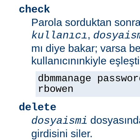
check
Parola sorduktan sonra 
,
kullanıcı
dosyais
mı diye bakar; varsa bel
kullanıcınınkiyle eşleşt
dbmmanage passwor
rbowen
delete
dosyasın
dosyaismi
girdisini siler.