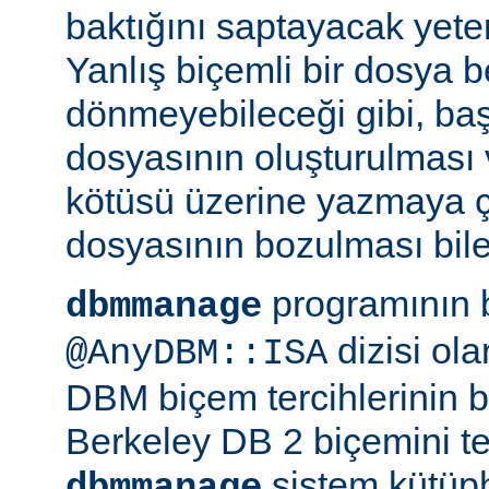
baktığını saptayacak yeterl
Yanlış biçemli bir dosya be
dönmeyebileceği gibi, ba
dosyasının oluşturulması
kötüsü üzerine yazmaya 
dosyasının bozulması bile 
programının 
dbmmanage
dizisi ol
@AnyDBM::ISA
DBM biçem tercihlerinin bir
Berkeley DB 2 biçemini te
sistem kütüph
dbmmanage