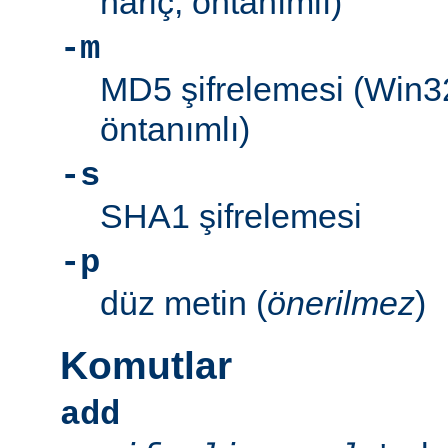
hariç, öntanımlı)
-m
MD5 şifrelemesi (Win3
öntanımlı)
-s
SHA1 şifrelemesi
-p
düz metin (
önerilmez
)
Komutlar
add