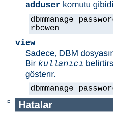
komutu gibidi
adduser
dbmmanage passwor
rbowen
view
Sadece, DBM dosyasının
Bir
belirti
kullanıcı
gösterir.
dbmmanage passwor
Hatalar