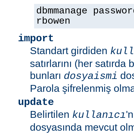
dbmmanage passwor
rbowen
import
Standart girdiden
kull
satırlarını (her satırda 
bunları
dos
dosyaismi
Parola şifrelenmiş olmal
update
Belirtilen
'
kullanıcı
dosyasında mevcut olm