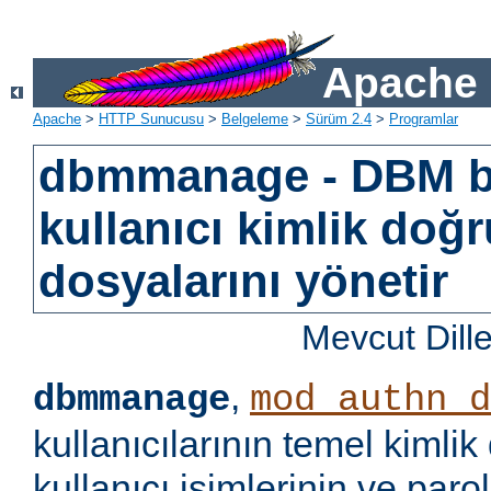
Apache 
Apache
>
HTTP Sunucusu
>
Belgeleme
>
Sürüm 2.4
>
Programlar
dbmmanage - DBM b
kullanıcı kimlik doğ
dosyalarını yönetir
Mevcut Dill
,
dbmmanage
mod_authn_d
kullanıcılarının temel kimlik
kullanıcı isimlerinin ve paro