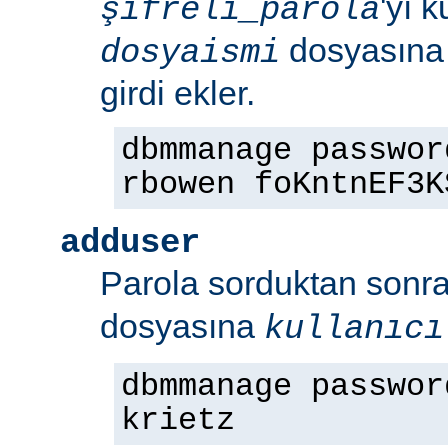
'yı 
şifreli_parola
dosyasın
dosyaismi
girdi ekler.
dbmmanage passwor
rbowen foKntnEF3K
adduser
Parola sorduktan sonr
dosyasına
kullanıcı
dbmmanage passwor
krietz