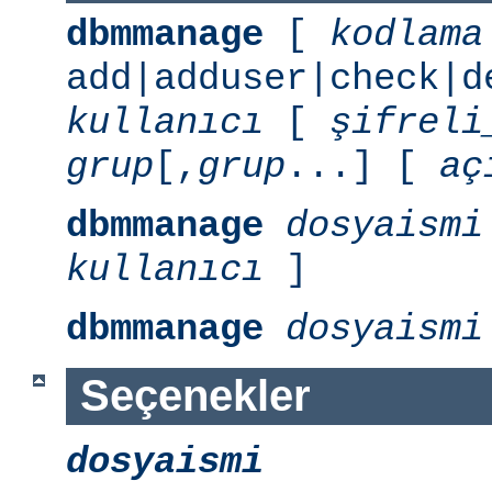
dbmmanage
[
kodlama
add|adduser|check|d
kullanıcı
[
şifreli
grup
[,
grup
...] [
aç
dbmmanage
dosyaismi
kullanıcı
]
dbmmanage
dosyaismi
Seçenekler
dosyaismi