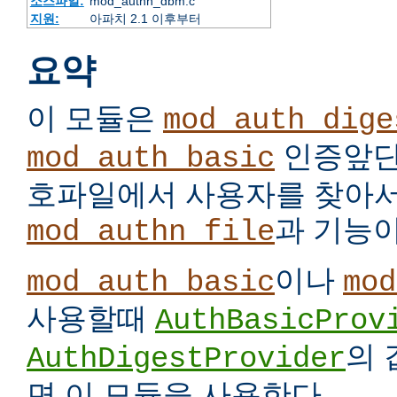
소스파일:
mod_authn_dbm.c
지원:
아파치 2.1 이후부터
요약
이 모듈은
mod_auth_dige
인증앞단
mod_auth_basic
호파일에서 사용자를 찾아서
과 기능이
mod_authn_file
이나
mod_auth_basic
mod
사용할때
AuthBasicProv
의
AuthDigestProvider
면 이 모듈을 사용한다.