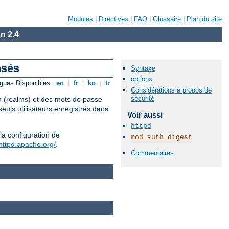
Modules
|
Directives
|
FAQ
|
Glossaire
|
Plan du site
n 2.4
nsés
Syntaxe
options
gues Disponibles:
en
|
fr
|
ko
|
tr
Considérations à propos de
sécurité
on (realms) et des mots de passe
euls utilisateurs enregistrés dans
Voir aussi
httpd
la configuration de
mod_auth_digest
/httpd.apache.org/
.
Commentaires