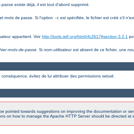
e-passe
existe déjà, il est tout d'abord supprimé.
et mots de passe. Si l'option
est spécifiée, le fichier est créé s'il n'e
-c
ateur appartient. Voir
http://tools.ietf.org/html/rfc2617#section-3.2.1
pou
chier-mots-de-passe
. Si
nom-utilisateur
est absent de ce fichier, une nou
 conséquence, évitez de lui attribuer des permissions setuid.
be pointed towards suggestions on improving the documentation or ser
tions on how to manage the Apache HTTP Server should be directed at e