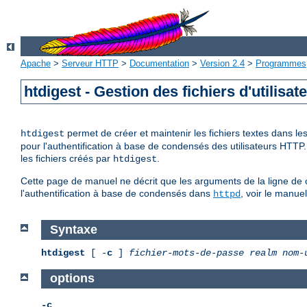
Apache
>
Serveur HTTP
>
Documentation
>
Version 2.4
>
Programmes
htdigest - Gestion des fichiers d'utilisa
permet de créer et maintenir les fichiers textes dans l
htdigest
pour l'authentification à base de condensés des utilisateurs HTTP
les fichiers créés par
.
htdigest
Cette page de manuel ne décrit que les arguments de la ligne de 
l'authentification à base de condensés dans
, voir le manue
httpd
Syntaxe
htdigest
[ -
c
]
fichier-mots-de-passe
realm
nom-
options
-c