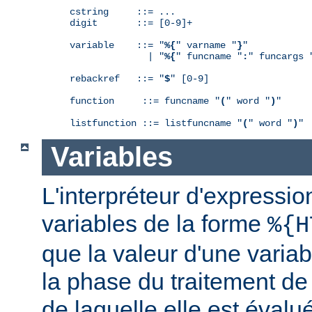
cstring     ::= ...

digit       ::= [0-9]+

variable    ::= "
%{
" varname "
}
"

              | "
%{
" funcname "
:
" funcargs 
rebackref   ::= "
$
" [0-9]

function     ::= funcname "
(
" word "
)
"

listfunction ::= listfuncname "
(
" word "
)
"
Variables
L'interpréteur d'expressio
variables de la forme
%{H
que la valeur d'une varia
la phase du traitement de
de laquelle elle est éval