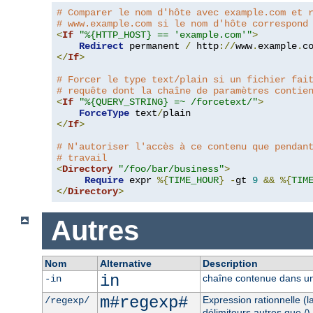
# Comparer le nom d'hôte avec example.com et 
# www.example.com si le nom d'hôte correspond
<
If
"%{HTTP_HOST} == 'example.com'"
>
Redirect
 permanent 
/
 http
://
www
.
example
.
c
</
If
>
# Forcer le type text/plain si un fichier fai
# requête dont la chaîne de paramètres contie
<
If
"%{QUERY_STRING} =~ /forcetext/"
>
ForceType
 text
/
</
If
>
# N'autoriser l'accès à ce contenu que pendan
# travail
<
Directory
"/foo/bar/business"
>
Require
 expr 
%{
TIME_HOUR
}
-
gt 
9
&&
%{
TIM
</
Directory
>
Autres
Nom
Alternative
Description
in
chaîne contenue dans un
-in
m#regexp#
Expression rationnelle (
/regexp/
délimiteurs autres que /)