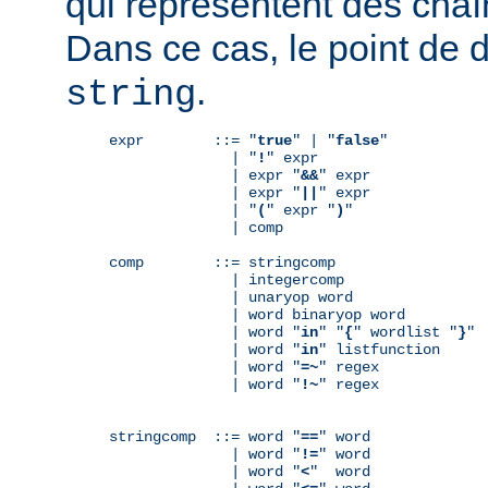
qui représentent des chaî
Dans ce cas, le point de 
.
string
expr        ::= "
true
" | "
false
"

              | "
!
" expr

              | expr "
&&
" expr

              | expr "
||
" expr

              | "
(
" expr "
)
"

              | comp

comp        ::= stringcomp

              | integercomp

              | unaryop word

              | word binaryop word

              | word "
in
" "
{
" wordlist "
}
"

              | word "
in
" listfunction

              | word "
=~
" regex

              | word "
!~
" regex

stringcomp  ::= word "
==
" word

              | word "
!=
" word

              | word "
<
"  word
