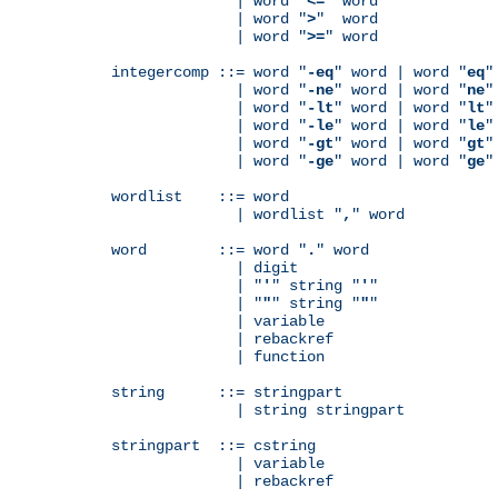
              | word "
<=
" word

              | word "
>
"  word

              | word "
>=
" word

integercomp ::= word "
-eq
" word | word "
eq
"
              | word "
-ne
" word | word "
ne
"
              | word "
-lt
" word | word "
lt
"
              | word "
-le
" word | word "
le
"
              | word "
-gt
" word | word "
gt
"
              | word "
-ge
" word | word "
ge
"
wordlist    ::= word

              | wordlist "
,
" word

word        ::= word "
.
" word

              | digit

              | "
'
" string "
'
"

              | "
"
" string "
"
"

              | variable

	      | rebackref

              | function

string      ::= stringpart

              | string stringpart

stringpart  ::= cstring

              | variable

	      | rebackref
