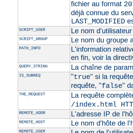
fichier au format
20
déjà connue du ser
es
LAST_MODIFIED
Le nom d'utilisateur 
SCRIPT_USER
Le nom du groupe au
SCRIPT_GROUP
L'information relat
PATH_INFO
en fin, voir la direct
La chaîne de param
QUERY_STRING
"
" si la requê
IS_SUBREQ
true
requête, "
" d
false
La requête complèt
THE_REQUEST
/index.html HT
L'adresse IP de l'hô
REMOTE_ADDR
Le nom d'hôte de l'h
REMOTE_HOST
Le nom de l'utilisate
REMOTE_USER