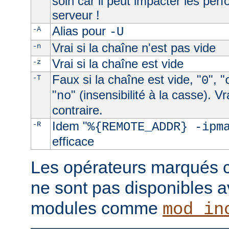
soin car il peut impacter les per
serveur !
Alias pour
-A
-U
Vrai si la chaîne n'est pas vide
-n
Vrai si la chaîne est vide
-z
Faux si la chaîne est vide, "
", "
-T
0
"
" (insensibilité à la casse). V
no
contraire.
Idem "
-R
%{REMOTE_ADDR} -ipm
efficace
Les opérateurs marqués c
ne sont pas disponibles a
modules comme
mod_in