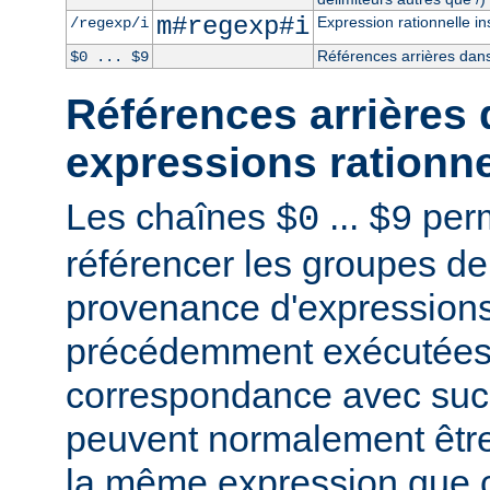
m#regexp#i
Expression rationnelle in
/regexp/i
Références arrières dans
$0 ... $9
Références arrières 
expressions rationne
Les chaînes
...
perm
$0
$9
référencer les groupes de
provenance d'expressions
précédemment exécutées 
correspondance avec succ
peuvent normalement être
la même expression que c