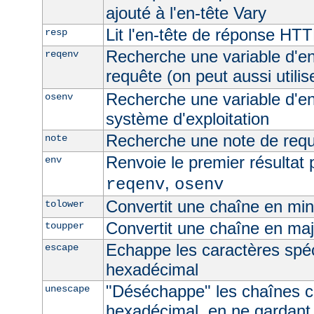
ajouté à l'en-tête Vary
Lit l'en-tête de réponse HT
resp
Recherche une variable d'e
reqenv
requête (on peut aussi utilis
Recherche une variable d'e
osenv
système d'exploitation
Recherche une note de req
note
Renvoie le premier résultat 
env
,
reqenv
osenv
Convertit une chaîne en mi
tolower
Convertit une chaîne en ma
toupper
Echappe les caractères spé
escape
hexadécimal
"Déséchappe" les chaînes 
unescape
hexadécimal, en ne gardant