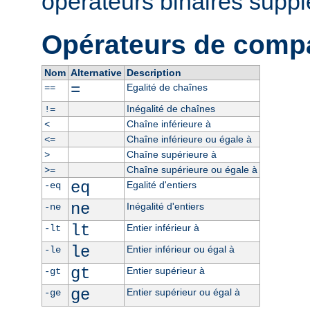
opérateurs binaires supp
Opérateurs de comp
Nom
Alternative
Description
=
Egalité de chaînes
==
Inégalité de chaînes
!=
Chaîne inférieure à
<
Chaîne inférieure ou égale à
<=
Chaîne supérieure à
>
Chaîne supérieure ou égale à
>=
eq
Egalité d'entiers
-eq
ne
Inégalité d'entiers
-ne
lt
Entier inférieur à
-lt
le
Entier inférieur ou égal à
-le
gt
Entier supérieur à
-gt
ge
Entier supérieur ou égal à
-ge